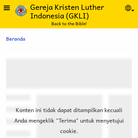
Lompat ke isi utama
Gereja Kristen Luther
Se
Indonesia (GKLI)
Back to the Bible!
Breadcrumb
Beranda
Konten ini tidak dapat ditampilkan kecuali
Anda mengeklik "Terima" untuk menyetujui
cookie.