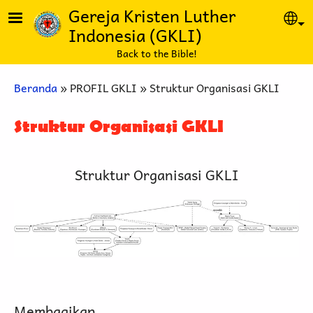
Lompat ke isi utama
Gereja Kristen Luther
Se
Indonesia (GKLI)
Back to the Bible!
Breadcrumb
Beranda
PROFIL GKLI
Struktur Organisasi GKLI
Struktur Organisasi GKLI
Struktur Organisasi GKLI
Membagikan