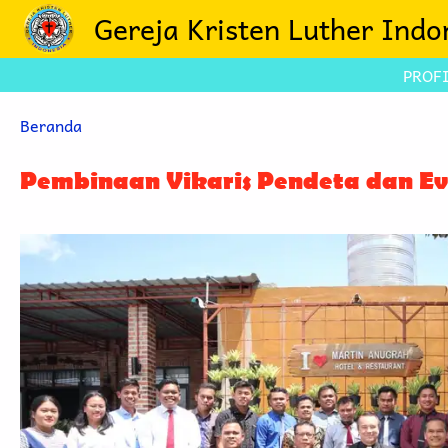
Lompat ke isi utama
Gereja Kristen Luther Indo
PROFI
Breadcrumb
Beranda
Pembinaan Vikaris Pendeta dan Ev