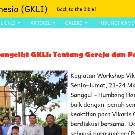
nesia (GKLI)
Back to the Bible!
L GKLI
ARTIKEL
GALERI
HUBUNGI KAMI
angelist GKLI: Tentang Gereja dan 
Kegiatan Workshop Vik
Senin-Jumat, 21-24 Ma
Sanggul - Humbang Has
baik dengan penuh sema
keaktifan para Vikaris
berdiskusi bersama. Da
sebagai narasumber (