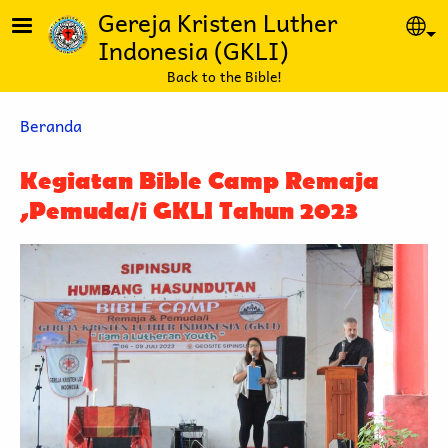
Lompat ke isi utama
Gereja Kristen Luther
Se
Indonesia (GKLI)
Back to the Bible!
Breadcrumb
Beranda
Kegiatan Bible Camp Remaja
,Pemuda/i GKLI Tahun 2023